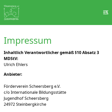
Zum Inhalt springen
Zur Fußzeile springen
Me
Impressum
Inhaltlich Verantwortlicher gemäß §10 Absatz 3
MDStV:
Ulrich Ehlers
Anbieter:
Förderverein Scheersberg e.V.
c/o Internationale Bildungsstätte
Jugendhof Scheersberg
24972 Steinbergkirche